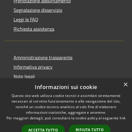
Prenotazione appuntamento
Segnalazione disservizio
Leggi le FAQ
Richiesta assistenza
Amministrazione trasparente
Informativa privacy
Note legali
×
Dichiarazione di accessibilità
Informazioni sui cookie
Questo sito web utilizza cookie tecnici e assimilati strettamente
necessari al corretto funzionamento e alla navigazione del sito,
nonché un cookie tecnico analitico al solo fine di elaborare
informazioni statistiche, aggregate e anonime.
RSS
Copyright © 2020 •
Per maggiori dettagli, può consultare la cookie policy al seguente
link
Accessibilità
Comune di Annone Veneto
Privacy
• Powered by
Municipium
RIFIUTA TUTTO
ACCETTA TUTTO