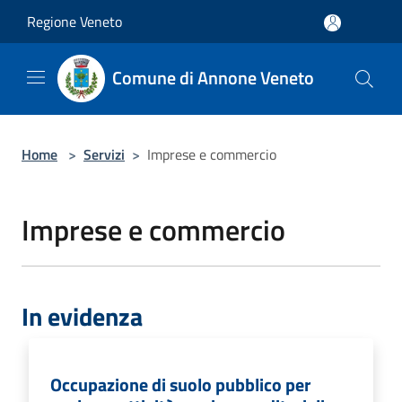
Salta al contenuto principale
Regione Veneto
Comune di Annone Veneto
Home
>
Servizi
>
Imprese e commercio
Imprese e commercio
In evidenza
Occupazione di suolo pubblico per