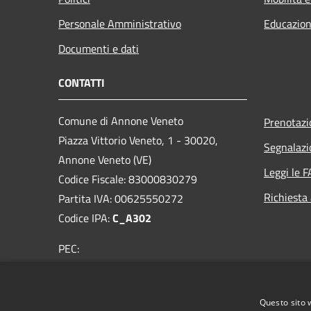
Personale Amministrativo
Educazion
Documenti e dati
CONTATTI
Comune di Annone Veneto
Prenotaz
Piazza Vittorio Veneto, 1 - 30020,
Segnalazi
Annone Veneto (VE)
Leggi le 
Codice Fiscale: 83000830279
Richiesta
Partita IVA: 00625550272
Codice IPA:
C_A302
PEC:
comuneannoneveneto.ve@legalmail.it
Centralino Unico: 0422-769702
Questo sito 