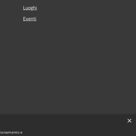
Luoghi
Eventi
×
nzionamento e