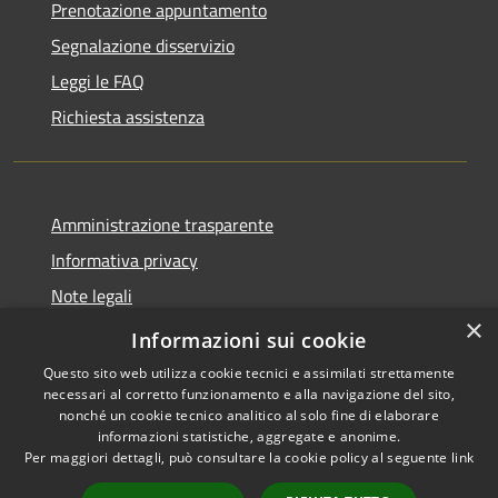
Prenotazione appuntamento
Segnalazione disservizio
Leggi le FAQ
Richiesta assistenza
Amministrazione trasparente
Informativa privacy
Note legali
×
Dichiarazione di accessibilità
Informazioni sui cookie
Questo sito web utilizza cookie tecnici e assimilati strettamente
necessari al corretto funzionamento e alla navigazione del sito,
nonché un cookie tecnico analitico al solo fine di elaborare
informazioni statistiche, aggregate e anonime.
RSS
Copyright © 2020 •
Per maggiori dettagli, può consultare la cookie policy al seguente
link
Accessibilità
Comune di Annone Veneto
Privacy
• Powered by
Municipium