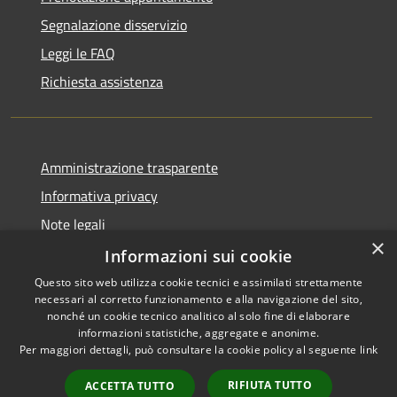
Segnalazione disservizio
Leggi le FAQ
Richiesta assistenza
Amministrazione trasparente
Informativa privacy
Note legali
×
Dichiarazione di accessibilità
Informazioni sui cookie
Questo sito web utilizza cookie tecnici e assimilati strettamente
necessari al corretto funzionamento e alla navigazione del sito,
nonché un cookie tecnico analitico al solo fine di elaborare
informazioni statistiche, aggregate e anonime.
RSS
Copyright © 2020 •
Per maggiori dettagli, può consultare la cookie policy al seguente
link
Accessibilità
Comune di Annone Veneto
Privacy
• Powered by
Municipium
RIFIUTA TUTTO
ACCETTA TUTTO