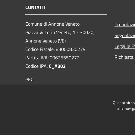
CONTATTI
Comune di Annone Veneto
Prenotaz
Piazza Vittorio Veneto, 1 - 30020,
Segnalazi
Annone Veneto (VE)
Leggi le 
Codice Fiscale: 83000830279
Richiesta
Partita IVA: 00625550272
Codice IPA:
C_A302
PEC:
comuneannoneveneto.ve@legalmail.it
Centralino Unico: 0422-769702
Questo sito 
alla navig
RSS
Accessibilità
Privacy
Cookie
Mappa de