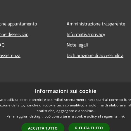
ione appuntamento
Amministrazione trasparente
one disservizio
Informativa privacy
FAQ
Note legali
 assistenza
Dichiarazione di accessibilità
Informazioni sui cookie
web utilizza cookie tecnici e assimilati strettamente necessari al corretto fu
azione del sito, nonché un cookie tecnico analitico al solo fine di elaborare i
statistiche, aggregate e anonime.
Per maggiori dettagli, può consultare la cookie policy al seguente
link
Copyright © 2020 • Com
l sito
RIFIUTA TUTTO
ACCETTA TUTTO