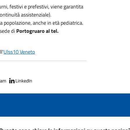
rni, festivi e prefestivi, viene garantita
ntinuità assistenziale).
 la popolazione, anche in età pediatrica.
 sede di
Portogruaro al tel.
l'
Ulss10 Veneto
ram
LinkedIn