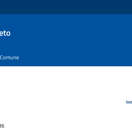
eto
il Comune
Ved
36