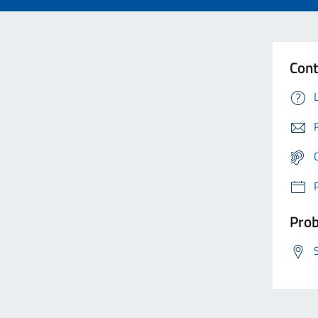
Cont
Prob