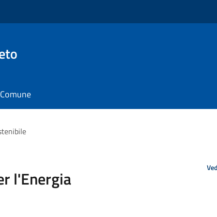
eto
il Comune
tenibile
Ved
r l'Energia