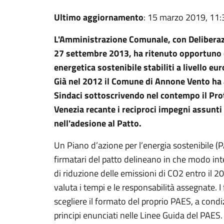
Ultimo aggiornamento
: 15 marzo 2019, 11:
L'Amministrazione Comunale, con Deliberaz
27 settembre 2013, ha ritenuto opportuno co
energetica sostenibile stabiliti a livello eu
Già nel 2012 il Comune di Annone Vento ha 
Sindaci sottoscrivendo nel contempo il Prot
Venezia recante i reciproci impegni assunti
nell'adesione al Patto.
Un Piano d’azione per l’energia sostenibile (
firmatari del patto delineano in che modo in
di riduzione delle emissioni di CO2 entro il 2020
valuta i tempi e le responsabilità assegnate. I 
scegliere il formato del proprio PAES, a condi
principi enunciati nelle Linee Guida del PAES.