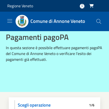
Salta al contenuto principale
Regione Veneto

Comune di Annone Veneto
Pagamenti pagoPA
In questa sezione è possibile effettuare pagamenti pagoPA
del Comune di Annone Veneto o verificare l’esito dei
pagamenti già effettuati.
Scegli operazione
1/6
Informativa privacy
Scegli il pagamento
Dati anagrafici
Paga
Riepilogo