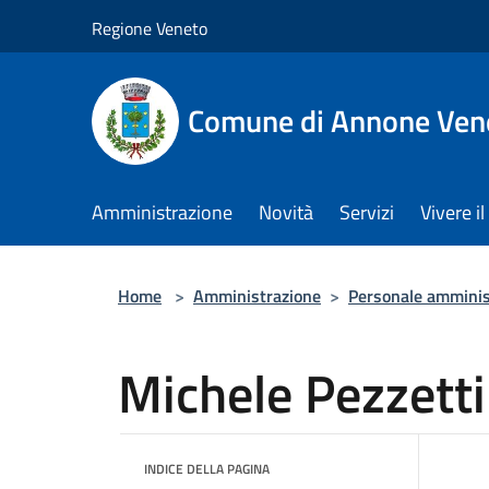
Salta al contenuto principale
Regione Veneto
Comune di Annone Ven
Amministrazione
Novità
Servizi
Vivere 
Home
>
Amministrazione
>
Personale amminis
Michele Pezzetti
INDICE DELLA PAGINA