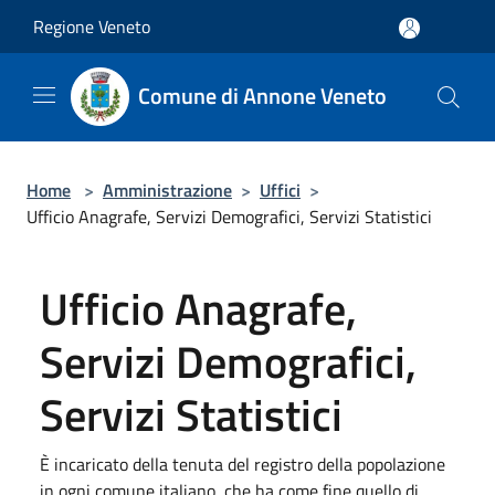
Salta al contenuto principale
Regione Veneto
Comune di Annone Veneto
Home
>
Amministrazione
>
Uffici
>
Ufficio Anagrafe, Servizi Demografici, Servizi Statistici
Ufficio Anagrafe,
Servizi Demografici,
Servizi Statistici
È incaricato della tenuta del registro della popolazione
in ogni comune italiano, che ha come fine quello di