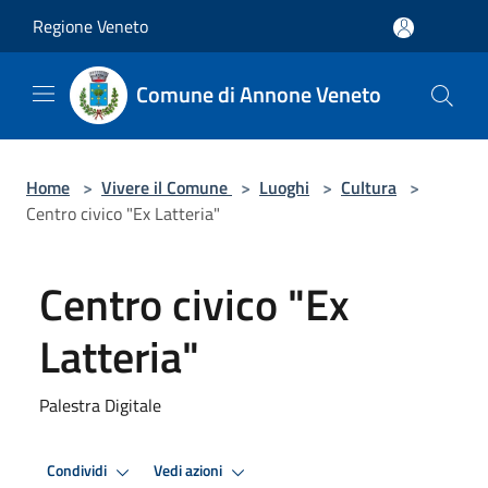
Salta al contenuto principale
Regione Veneto
Comune di Annone Veneto
Home
>
Vivere il Comune
>
Luoghi
>
Cultura
>
Centro civico "Ex Latteria"
Centro civico "Ex
Latteria"
Palestra Digitale
Condividi
Vedi azioni