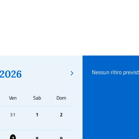
2026
Nessun ritiro previs
Ven
Sab
Dom
31
1
2
7
8
9