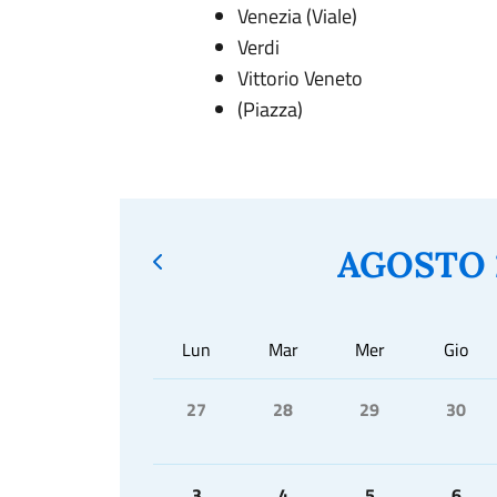
Venezia (Viale)
Verdi
Vittorio Veneto
(Piazza)
AGOSTO 
Lun
Mar
Mer
Gio
27
28
29
30
3
4
5
6