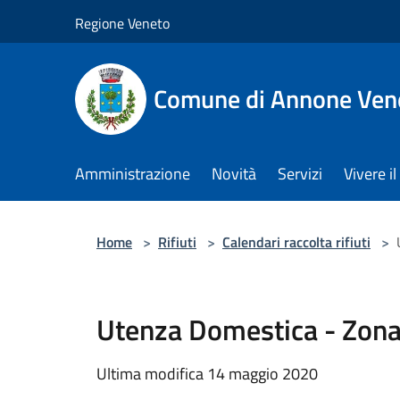
Salta al contenuto principale
Regione Veneto
Comune di Annone Ven
Amministrazione
Novità
Servizi
Vivere 
Home
>
Rifiuti
>
Calendari raccolta rifiuti
>
Utenza Domestica - Zona
Ultima modifica 14 maggio 2020