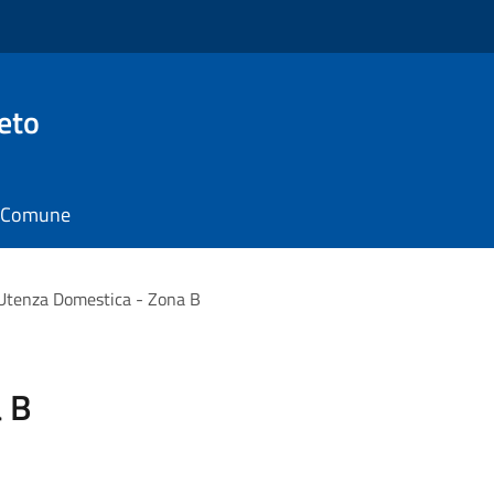
eto
il Comune
Utenza Domestica - Zona B
 B