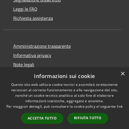
Leggi le FAQ
Richiesta assistenza
Amministrazione trasparente
Informativa privacy
Note legali
×
Dichiarazione di accessibilità
Informazioni sui cookie
Questo sito web utilizza cookie tecnici e assimilati strettamente
necessari al corretto funzionamento e alla navigazione del sito,
nonché un cookie tecnico analitico al solo fine di elaborare
informazioni statistiche, aggregate e anonime.
RSS
Copyright © 2020 •
Per maggiori dettagli, può consultare la cookie policy al seguente
link
Accessibilità
Comune di Annone Veneto
Privacy
• Powered by
Municipium
RIFIUTA TUTTO
ACCETTA TUTTO
Cookie
•
Accesso redazione