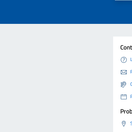
Cont
Prob